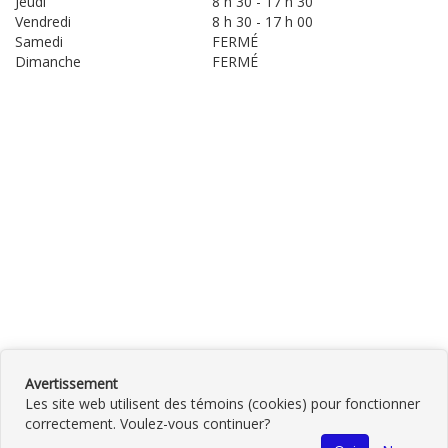
Jeudi
8 h 30 - 17 h 30
Vendredi
8 h 30 - 17 h 00
Samedi
FERMÉ
Dimanche
FERMÉ
Avertissement
Les site web utilisent des témoins (cookies) pour fonctionner
correctement. Voulez-vous continuer?
©
2026
Mill vitres d'autos Amos,Qc
•
Contactez-